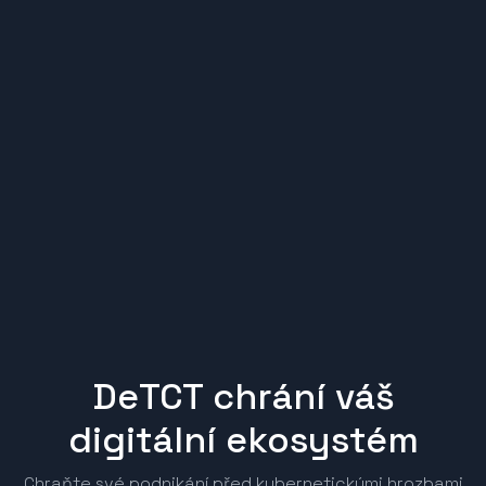
DeTCT chrání váš
digitální ekosystém
Chraňte své podnikání před kybernetickými hrozbami